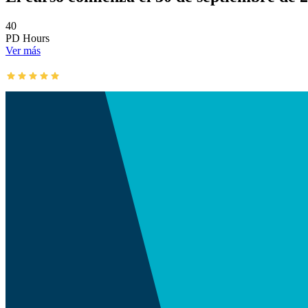
40
PD Hours
Ver más
Los cursos de AusIMM son calificados
con 4.9/ 5 con más de 4.5k reseñas