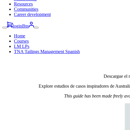
Resources
Communities
Career development
loginBtn
Home
Courses
LM LPs
TNA Tailings Management Spanish
Descargue el r
Explore estudios de casos inspiradores de Australi
This guide has been made freely ava