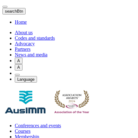
Skip
to
searchBtn
main
content
Home
About us
Codes and standards
Advocacy
Partners
News and media
A
A
Language
Conferences and events
Courses
Membership